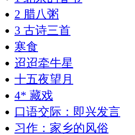
2 腊八粥
3 古诗三首
寒食
迢迢牵牛星
十五夜望月
4* 藏戏
口语交际：即兴发言
习作：家乡的风俗