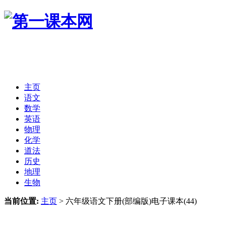
主页
语文
数学
英语
物理
化学
道法
历史
地理
生物
当前位置:
主页
>
六年级语文下册(部编版)电子课本(44)