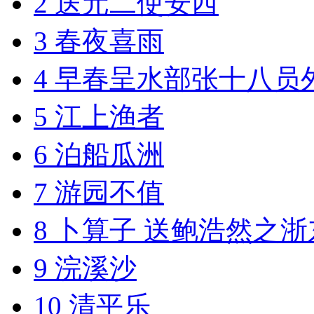
2 送元二使安西
3 春夜喜雨
4 早春呈水部张十八员
5 江上渔者
6 泊船瓜洲
7 游园不值
8 卜算子 送鲍浩然之浙
9 浣溪沙
10 清平乐