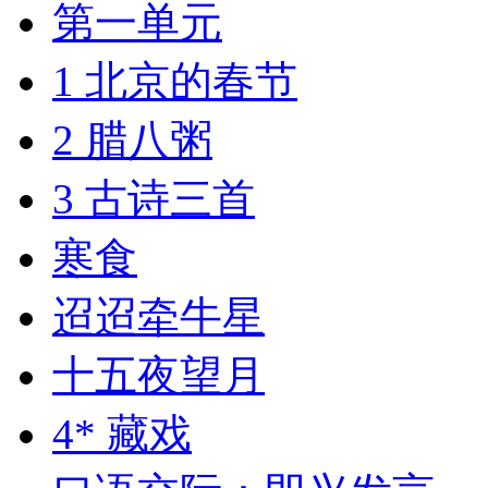
第一单元
1 北京的春节
2 腊八粥
3 古诗三首
寒食
迢迢牵牛星
十五夜望月
4* 藏戏