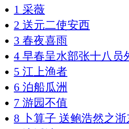
1 采薇
2 送元二使安西
3 春夜喜雨
4 早春呈水部张十八员
5 江上渔者
6 泊船瓜洲
7 游园不值
8 卜算子 送鲍浩然之浙