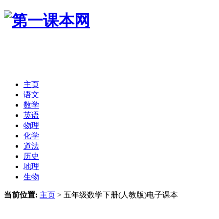
主页
语文
数学
英语
物理
化学
道法
历史
地理
生物
当前位置:
主页
>
五年级数学下册(人教版)电子课本