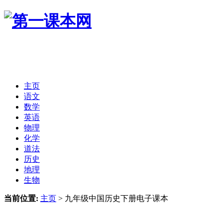
主页
语文
数学
英语
物理
化学
道法
历史
地理
生物
当前位置:
主页
>
九年级中国历史下册电子课本