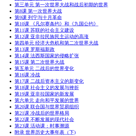
第三单元 第一次世界大战和战后初期的世界
第8课 第一次世界大战
第9课 列宁与十月革命
第10课 《凡尔赛条约》和《九国公约》
第11课 苏联的社会主义建设
第12课 亚非拉民族民主运动的高涨
第四单元 经济大危机和第二次世界大战
第13课 罗斯福新政
第14课 法西斯国家的侵略扩张
第15课 第二次世界大战
第五单元 二战后的世界变化
第16课 冷战
第17课 二战后资本主义的新变化
第18课 社会主义的发展与挫折
第19课 亚非拉国家的新发展
第六单元 走向和平发展的世界
第20课 联合国与世界贸易组织
第21课 冷战后的世界格局
第22课 不断发展的现代社会
第23课 活动课：时事溯源
附录 世界历史大事年表（下)