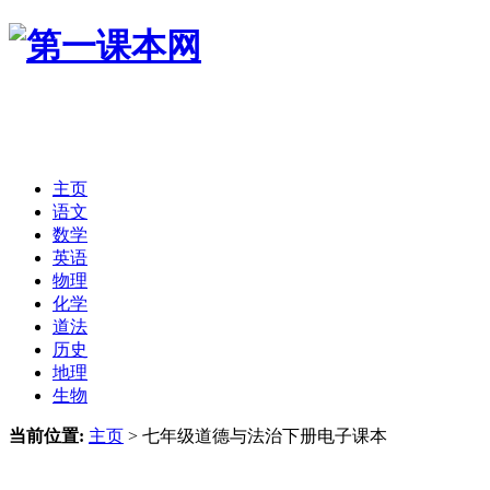
主页
语文
数学
英语
物理
化学
道法
历史
地理
生物
当前位置:
主页
>
七年级道德与法治下册电子课本