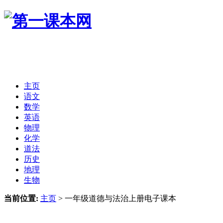
主页
语文
数学
英语
物理
化学
道法
历史
地理
生物
当前位置:
主页
>
一年级道德与法治上册电子课本