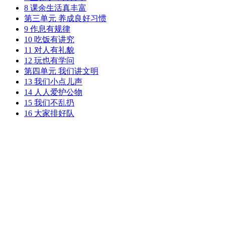
8 课余生活真丰富
第三单元 养成良好习惯
9 作息有规律
10 吃饭有讲究
11 对人有礼貌
12 玩也有学问
第四单元 我们讲文明
13 我们小点儿声
14 人人爱护公物
15 我们不乱扔
16 大家排好队