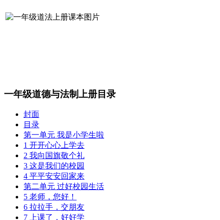
一年级道德与法制上册目录
封面
目录
第一单元 我是小学生啦
1 开开心心上学去
2 我向国旗敬个礼
3 这是我们的校园
4 平平安安回家来
第二单元 过好校园生活
5 老师，您好！
6 拉拉手，交朋友
7 上课了，好好学